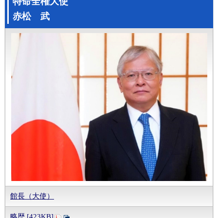
特命全権大使
赤松 武
館長（大使）
略歴 [423KB]