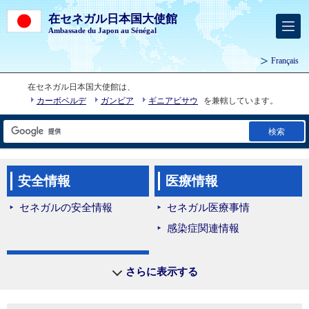
在セネガル日本国大使館
Ambassade du Japon au Sénégal
Français
在セネガル日本国大使館は、
カーボベルデ
ガンビア
ギニアビサウ
を兼轄しています。
検索
安全情報
医療情報
セネガルの安全情報
セネガル医療事情
感染症関連情報
領事関連手続き
さらに表示する
在留届（外務省HP）