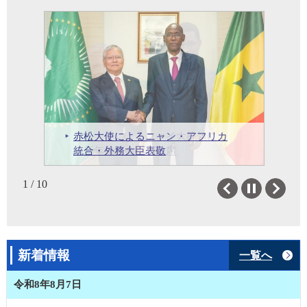
パスポート（外務省HP）
マイナンバー（外務省HP）
戸籍（外務省HP）
証明事務
在外選挙（外務省HP）
ビザ（査証）
八田臨時代理大使によるワシント
「初等教育算数能力向上プロジェ
外国人登録証
赤松大使によるファイ大統領によ
赤松大使によるニャン・アフリカ
無償資金協力プロジェクト2件に関
ン条約MIKEプログラムに関する地
クトフェーズ2」成果報告セミナー
大阪・関西万博2025でのセネガ
第9回アフリカ開発会議（TICAD
保健分野での日本の協力にかかる
赤松大使によるファイ大統領への
領事手数料
る新年挨拶会への出席
統合・外務大臣表敬
する交換公文
域会合への出席
の開催
ル・ナショナルデー
9）の開幕
運営委員会（COPIL）
信任状奉呈（2025年2月20日）
人材育成奨学計画（JDS）壮行会
2 / 10
Previous
Next
新着情報
一覧へ
令和8年8月7日